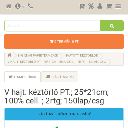
0 TERMÉK: 0 FT
HIGIÉNIAI PAPÍRTERMÉKEK
HAJTOTT KÉZTÖRLŐK
V HAJT. KÉZTÖRLŐ PT.; 25*21CM; 100% CELL. ; 2RTG; 150LAP/CSG
TERMÉKLEÍRÁS
SZÁLLÍTÁSI DÍJ
V hajt. kéztörlő PT.; 25*21cm;
100% cell. ; 2rtg; 150lap/csg
SZÁLLÍTÁS ÉS KÉSZLET INFORMÁCIÓ