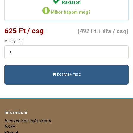
Raktáron
Mikor kapom meg?
625 Ft / csg
(492 Ft + áfa / csg)
Mennyiség
KOSÁRBA TESZ
Információ
Adatvédelmi tájékoztató
ÁSZF
Főoldal