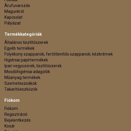
Árufuvarozás
Magunkról
Kapcsolat
Pályázat
Termékkategóriák
Általános tisztítószerek
Egyéb termékek
Folyékony szappanok, fertőtlenítős szappanok, kézkrémek
Higiéniai papírtermékek
Ipari vegyszerek, tisztítószerek
Mosdóhigiéniai adagolók
Műanyag termékek
Szemeteszsákok
Takarítóeszközök
Fiókom
Fiókom
Regisztráció
Bejelentkezés
Kosár