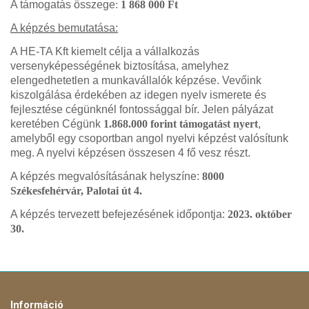
A támogatás összege
:
1 868 000 Ft
A képzés bemutatása:
A HE-TA Kft kiemelt célja a vállalkozás
versenyképességének biztosítása, amelyhez
elengedhetetlen a munkavállalók képzése. Vevőink
kiszolgálása érdekében az idegen nyelv ismerete és
fejlesztése cégünknél fontossággal bír. Jelen pályázat
keretében Cégünk
1.868.000 forint támogatást nyert
,
amelyből egy csoportban angol nyelvi képzést valósítunk
meg. A nyelvi képzésen összesen 4 fő vesz részt.
A képzés megvalósításának helyszíne:
8000
Székesfehérvár, Palotai út 4.
A képzés tervezett befejezésének időpontja:
2023. október
30.
Információ