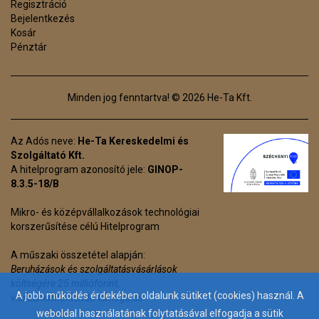
Regisztráció
Bejelentkezés
Kosár
Pénztár
Minden jog fenntartva! © 2026 He-Ta Kft.
Az Adós neve:
He-Ta Kereskedelmi és
Szolgáltató Kft.
A hitelprogram azonosító jele:
GINOP-
8.3.5-18/B
Mikro- és középvállalkozások technológiai
korszerűsítése célú Hitelprogram
A műszaki összetétel alapján:
Beruházások és szolgáltatásvásárlások
költségére 25 millióforint,
A jobb működés érdekében oldalunk sütiket (cookies) használ. A
visszanemtérítendő támogatás
weboldal használatának folytatásával elfogadja a sütik