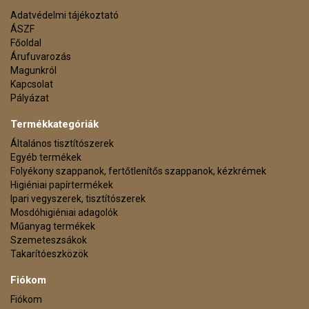
Adatvédelmi tájékoztató
ÁSZF
Főoldal
Árufuvarozás
Magunkról
Kapcsolat
Pályázat
Termékkategóriák
Általános tisztítószerek
Egyéb termékek
Folyékony szappanok, fertőtlenítős szappanok, kézkrémek
Higiéniai papírtermékek
Ipari vegyszerek, tisztítószerek
Mosdóhigiéniai adagolók
Műanyag termékek
Szemeteszsákok
Takarítóeszközök
Fiókom
Fiókom