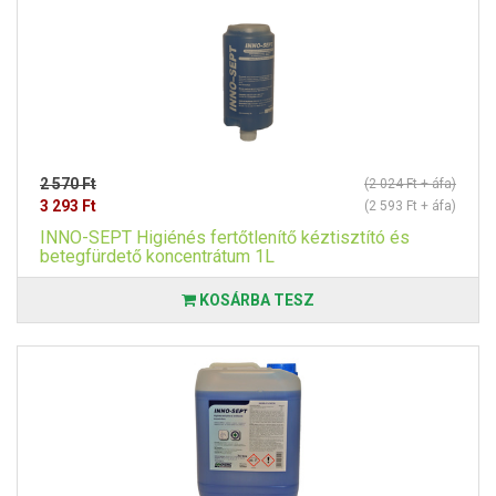
2 570 Ft
(2 024 Ft + áfa)
3 293 Ft
(2 593 Ft + áfa)
INNO-SEPT Higiénés fertőtlenítő kéztisztító és
betegfürdető koncentrátum 1L
KOSÁRBA TESZ