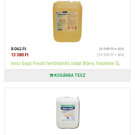
8 062 Ft
(6 348 Ft + áfa)
13 380 Ft
(10 535 Ft + áfa)
Inno-Sept Fresh fertőtlenítő oldat Bőrre, felületre 5L
KOSÁRBA TESZ