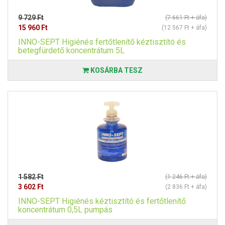
9 729 Ft
(7 661 Ft + áfa)
15 960 Ft
(12 567 Ft + áfa)
INNO-SEPT Higiénés fertőtlenítő kéztisztító és
betegfürdető koncentrátum 5L
KOSÁRBA TESZ
1 582 Ft
(1 246 Ft + áfa)
3 602 Ft
(2 836 Ft + áfa)
INNO-SEPT Higiénés kéztisztító és fertőtlenítő
koncentrátum 0,5L pumpás