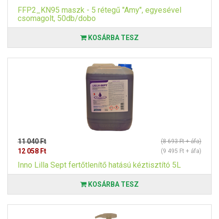
FFP2_KN95 maszk - 5 rétegű "Amy", egyesével
csomagolt, 50db/dobo
KOSÁRBA TESZ
11 040 Ft
(8 693 Ft + áfa)
12 058 Ft
(9 495 Ft + áfa)
Inno Lilla Sept fertőtlenítő hatású kéztisztító 5L
KOSÁRBA TESZ