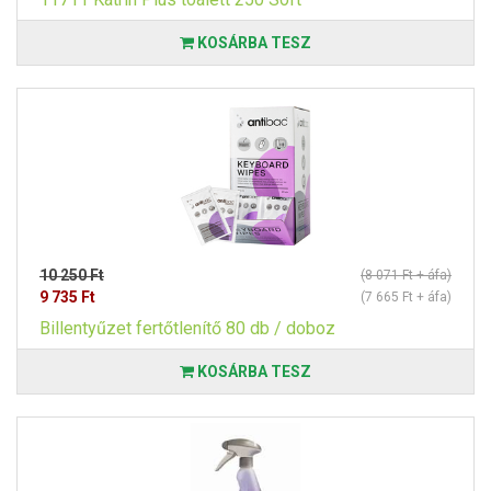
KOSÁRBA TESZ
10 250 Ft
(8 071 Ft + áfa)
9 735 Ft
(7 665 Ft + áfa)
Billentyűzet fertőtlenítő 80 db / doboz
KOSÁRBA TESZ