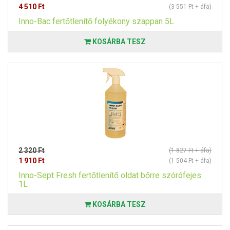
4 510 Ft
(3 551 Ft + áfa)
Inno-Bac fertőtlenítő folyékony szappan 5L
KOSÁRBA TESZ
2 320 Ft
(1 827 Ft + áfa)
1 910 Ft
(1 504 Ft + áfa)
Inno-Sept Fresh fertőtlenítő oldat bőrre szórófejes
1L
KOSÁRBA TESZ