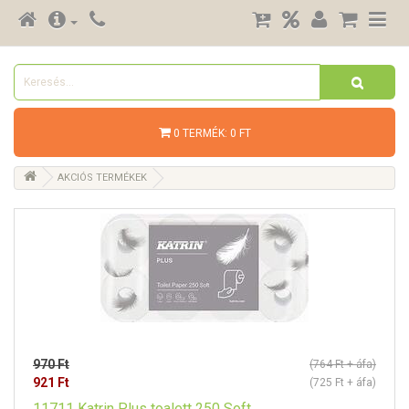
0 TERMÉK: 0 FT
AKCIÓS TERMÉKEK
970 Ft
(764 Ft + áfa)
921 Ft
(725 Ft + áfa)
11711 Katrin Plus toalett 250 Soft