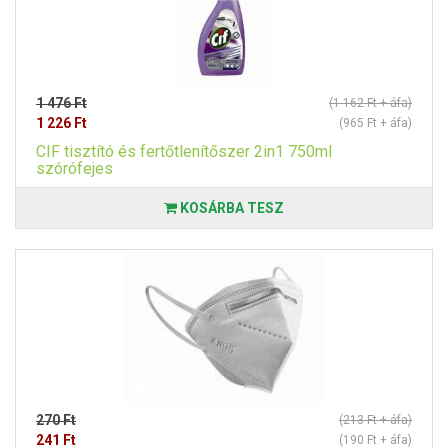
1 476 Ft
(1 162 Ft + áfa)
1 226 Ft
(965 Ft + áfa)
CIF tisztító és fertőtlenítőszer 2in1 750ml
szórófejes
KOSÁRBA TESZ
270 Ft
(213 Ft + áfa)
241 Ft
(190 Ft + áfa)