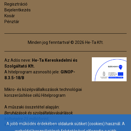
Regisztráció
Bejelentkezés
Kosár
Pénztár
Minden jog fenntartva! © 2026 He-Ta Kft.
Az Adós neve:
He-Ta Kereskedelmi és
Szolgáltató Kft.
A hitelprogram azonosító jele:
GINOP-
8.3.5-18/B
Mikro- és középvállalkozások technológiai
korszerűsítése célú Hitelprogram
A műszaki összetétel alapján:
Beruházások és szolgáltatásvásárlások
költségére 25 millióforint,
A jobb működés érdekében oldalunk sütiket (cookies) használ. A
visszanemtérítendő támogatás