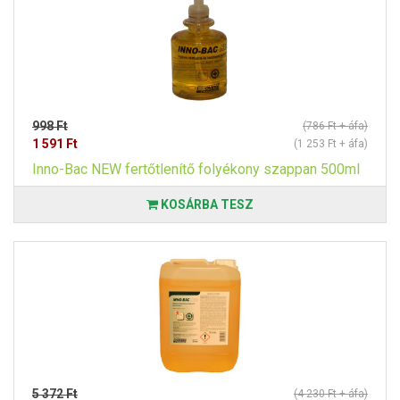
998 Ft
(786 Ft + áfa)
1 591 Ft
(1 253 Ft + áfa)
Inno-Bac NEW fertőtlenítő folyékony szappan 500ml
KOSÁRBA TESZ
5 372 Ft
(4 230 Ft + áfa)