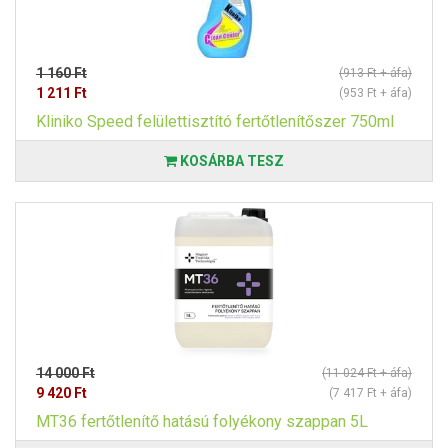
1 160 Ft
(913 Ft + áfa)
1 211 Ft
(953 Ft + áfa)
Kliniko Speed felülettisztító fertőtlenítőszer 750ml
KOSÁRBA TESZ
14 000 Ft
(11 024 Ft + áfa)
9 420 Ft
(7 417 Ft + áfa)
MT36 fertőtlenítő hatású folyékony szappan 5L