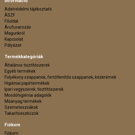
Információ
Adatvédelmi tájékoztató
ÁSZF
Főoldal
Árufuvarozás
Magunkról
Kapcsolat
Pályázat
Termékkategóriák
Általános tisztítószerek
Egyéb termékek
Folyékony szappanok, fertőtlenítős szappanok, kézkrémek
Higiéniai papírtermékek
Ipari vegyszerek, tisztítószerek
Mosdóhigiéniai adagolók
Műanyag termékek
Szemeteszsákok
Takarítóeszközök
Fiókom
Fiókom