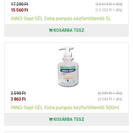
17 290 Ft
(13 614 Ft + áfa)
15 560 Ft
(12 252 Ft + áfa)
INNO-Sept GÉL Extra pumpás kézfertőtlenítő 5L
KOSÁRBA TESZ
2 590 Ft
(2 039 Ft + áfa)
3 863 Ft
(3 042 Ft + áfa)
INNO-Sept GÉL Extra pumpás kézfertőtlenítő 500ml
KOSÁRBA TESZ