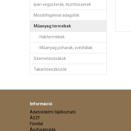
Ipari vegyszerek, tisztítószerek
Mosdóhigiéniai adagolók
Műanyag termékek
- Habtermékek
- Műanyag poharak, svédtálak
Szemeteszsákok
Takarítóeszközök
Információ
Adatvédelmi tájékoztató
ÁSZF
Főoldal
Árufuvarozás