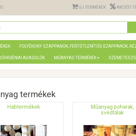
02
ÚJ TERMÉKEK
AKCIÓS 
MÉKEK
FOLYÉKONY SZAPPANOK, FERTŐTLENÍTŐS SZAPPANOK, K
ÓHIGIÉNIAI ADAGOLÓK
MŰANYAG TERMÉKEK
SZEMETESZS
nyag termékek
Habtermékek
Műanyag poharak,
svédtálak