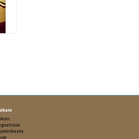
iókom
iókom
gisztráció
jelentkezés
osár