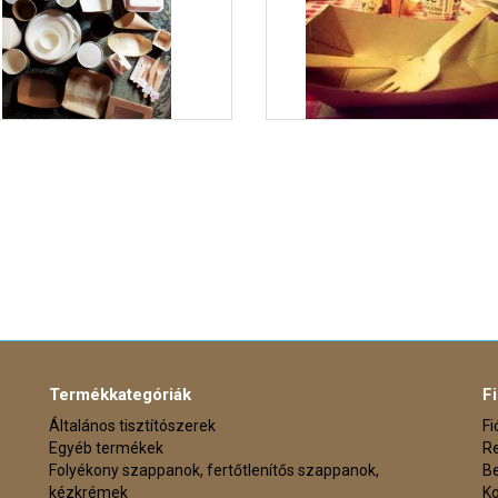
Termékkategóriák
F
Általános tisztítószerek
F
Egyéb termékek
Re
Folyékony szappanok, fertőtlenítős szappanok,
Be
kézkrémek
K