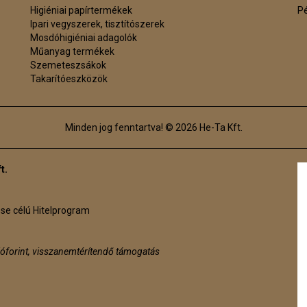
Higiéniai papírtermékek
P
Ipari vegyszerek, tisztítószerek
Mosdóhigiéniai adagolók
Műanyag termékek
Szemeteszsákok
Takarítóeszközök
Minden jog fenntartva! © 2026 He-Ta Kft.
t.
ése célú Hitelprogram
ióforint, visszanemtérítendő támogatás