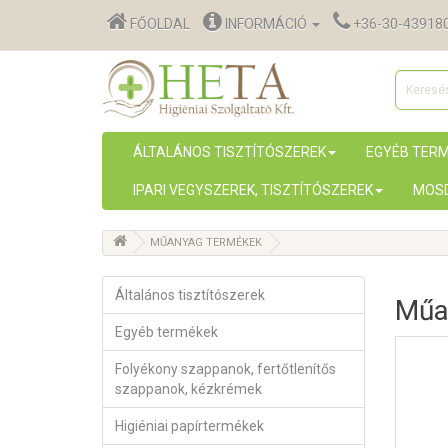
FŐOLDAL
INFORMÁCIÓ
+36-30-43918
ÁLTALÁNOS TISZTÍTÓSZEREK
EGYÉB TER
IPARI VEGYSZEREK, TISZTÍTÓSZEREK
MOSD
MŰANYAG TERMÉKEK
Általános tisztítószerek
Műa
Egyéb termékek
Folyékony szappanok, fertőtlenítős
szappanok, kézkrémek
Higiéniai papírtermékek