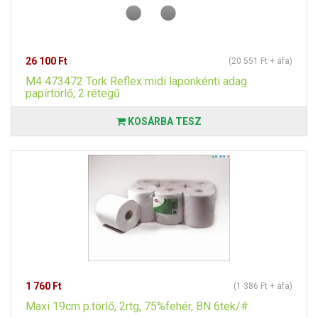
26 100 Ft
(20 551 Ft + áfa)
M4 473472 Tork Reflex midi laponkénti adag.
papírtörlő; 2 rétegű
KOSÁRBA TESZ
1 760 Ft
(1 386 Ft + áfa)
Maxi 19cm p.törlő, 2rtg, 75%fehér, BN 6tek/#