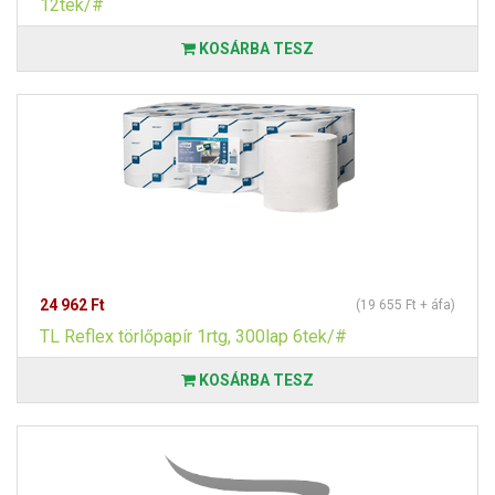
12tek/#
KOSÁRBA TESZ
24 962 Ft
(19 655 Ft + áfa)
TL Reflex törlőpapír 1rtg, 300lap 6tek/#
KOSÁRBA TESZ