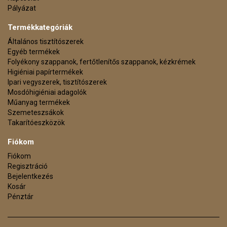
Pályázat
Termékkategóriák
Általános tisztítószerek
Egyéb termékek
Folyékony szappanok, fertőtlenítős szappanok, kézkrémek
Higiéniai papírtermékek
Ipari vegyszerek, tisztítószerek
Mosdóhigiéniai adagolók
Műanyag termékek
Szemeteszsákok
Takarítóeszközök
Fiókom
Fiókom
Regisztráció
Bejelentkezés
Kosár
Pénztár