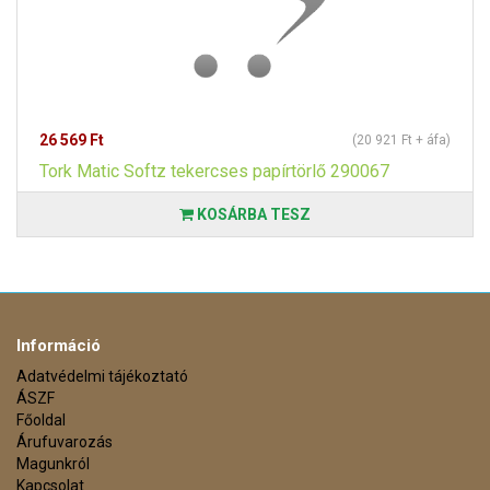
26 569 Ft
(20 921 Ft + áfa)
Tork Matic Softz tekercses papírtörlő 290067
KOSÁRBA TESZ
Információ
Adatvédelmi tájékoztató
ÁSZF
Főoldal
Árufuvarozás
Magunkról
Kapcsolat