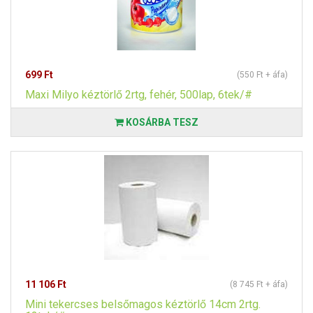
699 Ft
(550 Ft + áfa)
Maxi Milyo kéztörlő 2rtg, fehér, 500lap, 6tek/#
KOSÁRBA TESZ
11 106 Ft
(8 745 Ft + áfa)
Mini tekercses belsőmagos kéztörlő 14cm 2rtg.