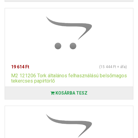
19 614 Ft
(15 444 Ft + áfa)
M2 121206 Tork általános felhasználású belsőmagos
tekercses papírtörlő
KOSÁRBA TESZ