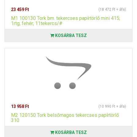
23 459 Ft
(18 472 Ft + áfa)
M1 100130 Tork bm. tekercses papírtörlő mini 415;
1rtg; fehér; 11tekercs/#
KOSÁRBA TESZ
13 958 Ft
(10 990 Ft + áfa)
M2 120150 Tork belsőmagos tekercses papírtörlő
310
KOSÁRBA TESZ