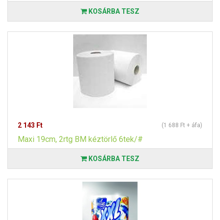
KOSÁRBA TESZ
2 143 Ft
(1 688 Ft + áfa)
Maxi 19cm, 2rtg BM kéztörlő 6tek/#
KOSÁRBA TESZ