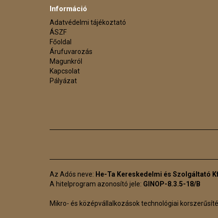
Információ
Adatvédelmi tájékoztató
ÁSZF
Főoldal
Árufuvarozás
Magunkról
Kapcsolat
Pályázat
Az Adós neve:
He-Ta Kereskedelmi és Szolgáltató Kf
A hitelprogram azonosító jele:
GINOP-8.3.5-18/B
Mikro- és középvállalkozások technológiai korszerűsít