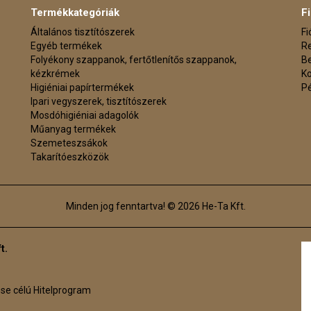
Termékkategóriák
F
Általános tisztítószerek
F
Egyéb termékek
Re
Folyékony szappanok, fertőtlenítős szappanok,
Be
kézkrémek
K
Higiéniai papírtermékek
P
Ipari vegyszerek, tisztítószerek
Mosdóhigiéniai adagolók
Műanyag termékek
Szemeteszsákok
Takarítóeszközök
Minden jog fenntartva! © 2026 He-Ta Kft.
t.
ése célú Hitelprogram