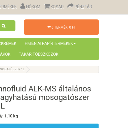
TERMÉKEK
FIÓKOM
KOSÁR
PÉNZTÁR
0 TERMÉK: 0 FT
ÉZKRÉMEK
HIGIÉNIAI PAPÍRTERMÉKEK
ÁKOK
TAKARÍTÓESZKÖZÖK
OSOGATÓSZER 1L
nnofluid ALK-MS általános
nagyhatású mosogatószer
1L
1,10 kg
ly: