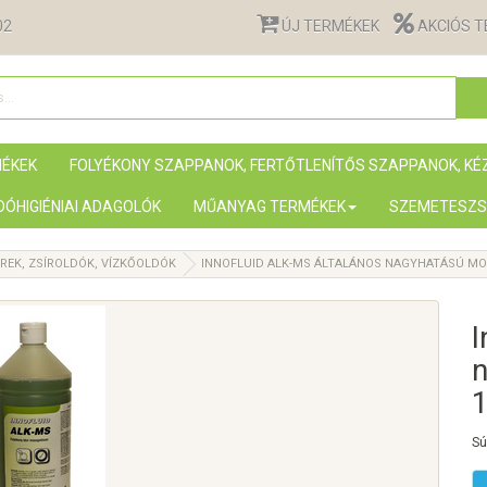
02
ÚJ TERMÉKEK
AKCIÓS 
MÉKEK
FOLYÉKONY SZAPPANOK, FERTŐTLENÍTŐS SZAPPANOK, K
ÓHIGIÉNIAI ADAGOLÓK
MŰANYAG TERMÉKEK
SZEMETESZS
EK, ZSÍROLDÓK, VÍZKŐOLDÓK
INNOFLUID ALK-MS ÁLTALÁNOS NAGYHATÁSÚ M
I
Sú