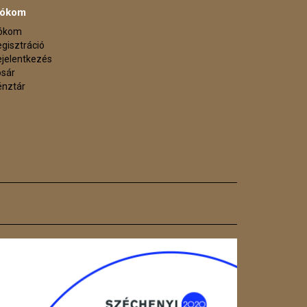
iókom
iókom
gisztráció
jelentkezés
osár
énztár