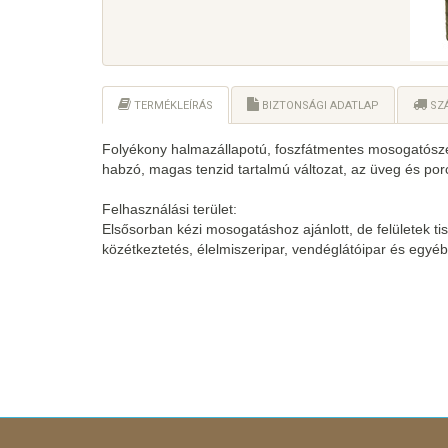
TERMÉKLEÍRÁS
BIZTONSÁGI ADATLAP
SZÁ
Folyékony halmazállapotú, foszfátmentes mosogatószer
habzó, magas tenzid tartalmú változat, az üveg és porce
Felhasználási terület:
Elsősorban kézi mosogatáshoz ajánlott, de felületek t
közétkeztetés, élelmiszeripar, vendéglátóipar és egyéb