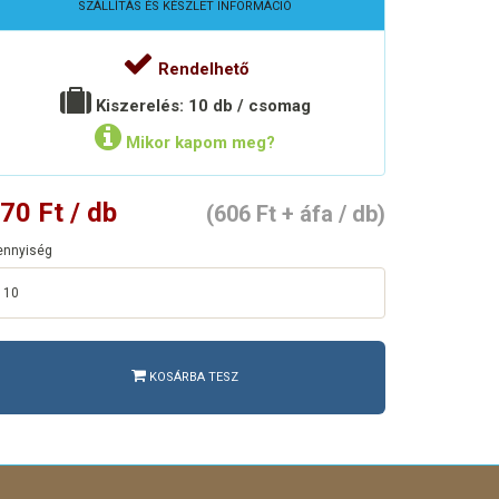
SZÁLLÍTÁS ÉS KÉSZLET INFORMÁCIÓ
Rendelhető
Kiszerelés: 10 db / csomag
Mikor kapom meg?
70 Ft / db
(606 Ft + áfa / db)
nnyiség
KOSÁRBA TESZ