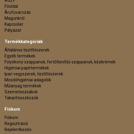
ÁSZF
Főoldal
Árufuvarozás
Magunkról
Kapcsolat
Pályázat
Termékkategóriák
Általános tisztítószerek
Egyéb termékek
Folyékony szappanok, fertőtlenítős szappanok, kézkrémek
Higiéniai papírtermékek
Ipari vegyszerek, tisztítószerek
Mosdóhigiéniai adagolók
Műanyag termékek
Szemeteszsákok
Takarítóeszközök
Fiókom
Fiókom
Regisztráció
Bejelentkezés